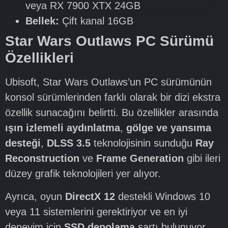
veya RX 7900 XTX 24GB
Bellek:
Çift kanal 16GB
Star Wars Outlaws PC Sürümü
Özellikleri
Ubisoft, Star Wars Outlaws’un PC sürümünün
konsol sürümlerinden farklı olarak bir dizi ekstra
özellik sunacağını belirtti. Bu özellikler arasında
ışın izlemeli aydınlatma
,
gölge ve yansıma
desteği
,
DLSS 3.5
teknolojisinin sunduğu
Ray
Reconstruction
ve
Frame Generation
gibi ileri
düzey grafik teknolojileri yer alıyor.
Ayrıca, oyun
DirectX 12
destekli Windows 10
veya 11 sistemlerini gerektiriyor ve en iyi
deneyim için
SSD depolama
şartı bulunuyor.